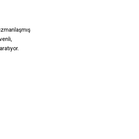
 uzmanlaşmış
enli,
aratıyor.