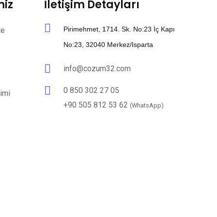
miz
İletişim Detayları
Pirimehmet, 1714. Sk. No:23 İç Kapı
te
No:23, 32040 Merkez/Isparta
info@cozum32.com
0 850 302 27 05
imi
+90 505 812 53 62
(WhatsApp)